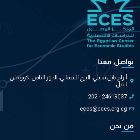
تواصل معنا
أبراج نايل سيتي، البرج الشمالي، الدور الثامن، كورنيش
النيل
202 - 24619037
eces@eces.org.eg
من نحن