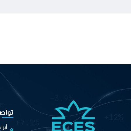
تواص
أبرا